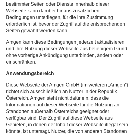
bestimmter Seiten oder Dienste innerhalb dieser
Education
Webseite kann darüber hinaus zusätzlichen
Bedingungen unterliegen, für die Ihre Zustimmung
FOURIER OLE
erforderlich ist, bevor der Zugriff auf die entsprechenden
DA VINCI
Seiten gewährt werden kann.
HUYGENS PLAQUESTABILISIERUNG
HEYMANS 2020
Amgen kann diese Bedingungen jederzeit aktualisieren
HEYMANS 2022
und Ihre Nutzung dieser Webseite aus beliebigem Grund
HAUSER
ohne vorherige Ankündigung unterbinden, ändern oder
FOURIER GESAMTEREIGNISSE
einschränken.
FOURIER NIERE
FOURIER REZENTER MI
Anwendungsbereich
ESC 2023
EVOPACS
Diese Webseite der Amgen GmbH (im weiteren „Amgen“)
richtet sich ausschließlich an Nutzer in der Republik
Österreich. Amgen steht nicht dafür ein, dass die
Patientenfälle
Informationen auf dieser Webseite für die Nutzung an
Standorten außerhalb Österreichs geeignet oder
verfügbar sind. Der Zugriff auf diese Webseite aus
Slides
Gebieten, in denen der Inhalt dieser Webseite illegal sein
könnte, ist untersagt. Nutzer, die von anderen Standorten