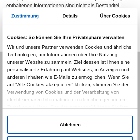
enthaltenen Informationen sind nicht als Bestandteil
eines unserer wertpapierbezogenen Berichte oder
Zustimmung
Details
Über Cookies
Dokumente zu verstehen oder auszulegen.
Amgen GmbH, Wien
Cookies: So können Sie Ihre Privatsphäre verwalten
Stand September 2019
Wir und unsere Partner verwenden Cookies und ähnliche
Technologien, um Informationen über Ihre Nutzung
unserer Website zu sammeln. Ziel dessen ist Ihnen eine
Nutzungsbedingungen
personalisierte Erfahrung auf Websites, in Anzeigen und
Datenschutz
anderen Inhalten wie E-Mails zu ermöglichen. Wenn Sie
Impressum
auf "Alle Cookies akzeptieren" klicken, stimmen Sie der
Verwendung von Cookies und der Verarbeitung von
Kontakt
identifizierbaren Informationen zu den oben genannten
Cookie-Einstellungen
Zwecken zu. Über "Cookies anpassen" können Sie Ihre
Cookie-Richtlinie
Einstellungen verwalten. Falls Sie auf „Ablehnen“ klicken,
verwenden wir nur Cookies, die für den Betrieb der
© 2015-2026 Amgen Inc. All rights reserved. Letzte Aktualisierung:
Ablehnen
05. August 2026
Website unbedingt erforderlich sind und nicht zur
Optimierung und Personalisierung unserer Website